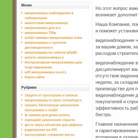
Меню
Но этот вопрос важ
микрокамеры наблюдения в
возникает дополнит
лаборатории
аналоговая микрокамера
Наша Компания, пом
микрокамера для егэ
и поможет установ
микрокамера 720p
action камеры микрокамеры очки
видеонаблюдение че
микрокамеры с пультом
за вашим домом, за
дистанционного
микрокамера на гибком ghjdjlt
расходом строитель
купить микрокамеры у
видеонаблюдение в
беспроводные микрокамеры для
подглядывания
дисциплинирует ва
wifi микрокамеры на егэ
отсутствие видеона
Карта сайта
неделю, за складо
Рубрики
производстве для п
видеонаблюдение д
Защита от прослушки и записи.
микрокамеры в санкт петербурге
покупателей и спро
скачать бесплатные шпионские
эффективность раб
программы с скайп
бистро.
ip камера для дома купить
сценарий шпионские страсти
Главное назначение
фото через объектив для айфона
радиожучок на 433
и гарантированном
вагонсервис слежение вагон
вторжении в охран