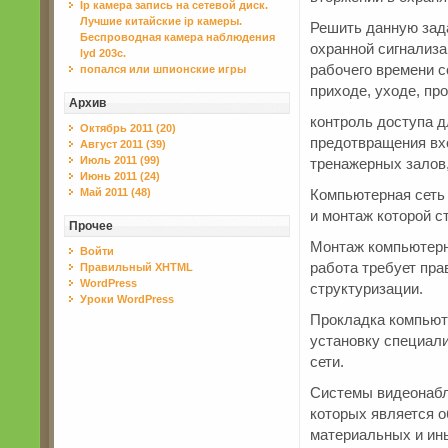
Ip камера запись на сетевой диск.
Лучшие китайские ip камеры.
Решить данную зад
Беспроводная камера наблюдения
охранной сигнализа
lyd 203c.
рабочего времени с
попался или шпионские игры
приходе, уходе, пр
Архив
контроль доступа д
Октябрь 2011 (20)
предотвращения вхо
Август 2011 (39)
Июль 2011 (99)
тренажерных залов,
Июнь 2011 (24)
Май 2011 (48)
Компьютерная сеть
и монтаж которой с
Прочее
Монтаж компьютерны
Войти
работа требует пра
Правильный XHTML
WordPress
структуризации.
Уроки WordPress
Прокладка компьюте
установку специал
сети.
Системы видеонабл
которых является о
материальных и ин