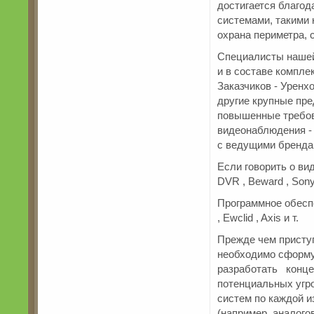
достигается благо
системами, такими 
охрана периметра, 
Специалисты нашей
и в составе компл
Заказчиков - Уренх
другие крупные пре
повышенные требов
видеонаблюдения -
с ведущими бренда
Если говорить о вид
DVR , Beward , Sony 
Программное обеспе
, Ewclid , Axis и т.
Прежде чем присту
необходимо сформул
разработать конце
потенциальных угр
систем по каждой и
(например, аналог